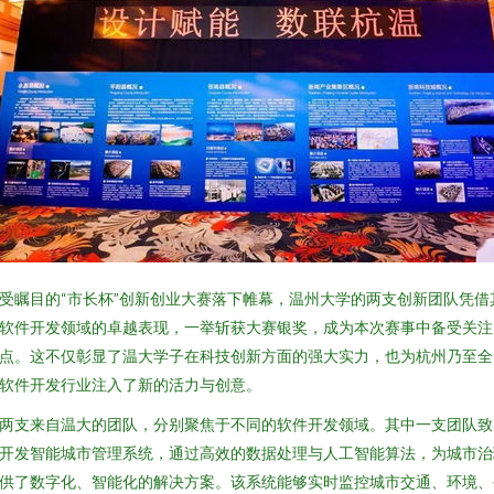
受瞩目的“市长杯”创新创业大赛落下帷幕，温州大学的两支创新团队凭借
软件开发领域的卓越表现，一举斩获大赛银奖，成为本次赛事中备受关注
点。这不仅彰显了温大学子在科技创新方面的强大实力，也为杭州乃至全
软件开发行业注入了新的活力与创意。
两支来自温大的团队，分别聚焦于不同的软件开发领域。其中一支团队致
开发智能城市管理系统，通过高效的数据处理与人工智能算法，为城市治
供了数字化、智能化的解决方案。该系统能够实时监控城市交通、环境、