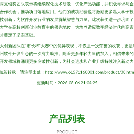
两支银奖团队表示将继续深化技术研发，优化产品功能，并积极寻求与企
合作机会，推动项目落地应用。他们的成功经验也将激励更多温大学子投
技创新，为软件开发行业的发展贡献智慧与力量。此次获奖进一步巩固了
大学在高校创新创业教育中的领先地位，为培养适应数字经济时代的高素
才奠定了坚实基础。
大创新团队在“市长杯”大赛中的优异表现，不仅是一次荣誉的收获，更是
州软件开发生态的一次有力助推。随着更多年轻力量的加入，相信未来的
开发领域将涌现更多突破性创新，为社会进步和产业升级持续注入新动力
如若转载，请注明出处：http://www.61571160001.com/product/38.htm
更新时间：2026-08-06 21:04:25
产品列表
PRODUCT