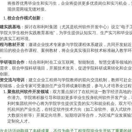
将推荐优秀毕业生和实习生，企业将提供更多优质岗位和实习机会，
现供需两端无缝对接。
校企合作模式创新
：
建实践基地
：探讨在和利时集团（尤其是杭州软件开发中心）设立“电子
学院大学生校外实践教育基地”，为学生提供认知实习、生产实习和毕业
的真实工程环境。
程与教材开发
：邀请企业技术专家参与学院课程体系建设，共同开发贴近
前沿的校企合作课程、案例教材，将企业真实项目和技术标准融入教学环
。
学研项目合作
：结合和利时在工业互联网、智能制造、智慧交通等领域的
需求，联合申报科研项目，开展技术攻关，促进学院科研成果转化和企业
创新。
资交流与培训
：建立企业工程师与学院教师的双向交流机制，教师可赴企
职锻炼，企业专家可受邀担任产业导师或兼职教授，参与人才培养全过程
聚焦杭州软件开发领域
：双方重点探讨了在杭州这一数字经济高地的
作潜力。学院将积极引导和鼓励更多毕业生投身杭州软件开发产业，
利时集团杭州中心将为学院学生提供宝贵的实习和就业机会。双方可
托杭州的产业生态，在特定软件技术方向（如工业软件、嵌入式软件
大数据分析等）开展定向培养、短期培训等合作，为区域产业发展输
定制化人才。
次走访活动取得了丰硕成果，不仅为电子工程学院毕业生开拓了重要的就