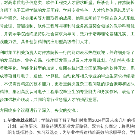
，对高素质电子信息类、软件工程类人才需求旺盛。座谈会上，仵杰院长
介绍了电子工程学院的发展历程、学科专业特色、人才培养体系以及近年
科学研究、社会服务等方面取得的成果。他重点阐述了学院在嵌入式系统
号处理、智能控制、软件工程等与和利时业务高度契合领域的教学科研优
，并表示学院始终坚持以社会需求为导向，致力于培养理论基础扎实、工
践能力强、具备创新精神的应用型高级专门人才。
利时集团相关负责人对仵杰院长一行的到访表示热烈欢迎，并详细介绍了
的发展战略、业务布局、技术研发重点以及人才发展规划。他们特别指出
着数字化、智能化转型的加速，集团在杭州及全国范围内的软件开发、系
成等项目对电子、通信、计算机、自动化等相关专业的毕业生需求持续增
，不仅需要精湛的技术能力，更看重解决复杂工程问题的综合素养和团队
精神。集团高度认可电子工程学院毕业生的专业能力和务实作风，表达了
步加强校企联动，共同培育行业急需人才的强烈意愿。
方围绕多个议题进行了深入、务实的交流：
毕业生就业推进
：学院详细了解了和利时集团2024届及未来几年的
计划、岗位要求、薪资待遇及职业发展路径。双方初步商定，将尽快
织专场招聘会、实习双选会，为毕业生搭建精准高效的求职平台。学