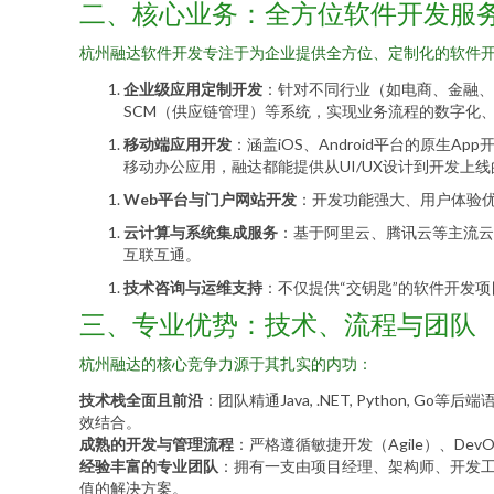
二、核心业务：全方位软件开发服
杭州融达软件开发专注于为企业提供全方位、定制化的软件
企业级应用定制开发
：针对不同行业（如电商、金融、
SCM（供应链管理）等系统，实现业务流程的数字化
移动端应用开发
：涵盖iOS、Android平台的原生A
移动办公应用，融达都能提供从UI/UX设计到开发上
Web平台与门户网站开发
：开发功能强大、用户体验
云计算与系统集成服务
：基于阿里云、腾讯云等主流云
互联互通。
技术咨询与运维支持
：不仅提供“交钥匙”的软件开发
三、专业优势：技术、流程与团队
杭州融达的核心竞争力源于其扎实的内功：
技术栈全面且前沿
：团队精通Java, .NET, Python
效结合。
成熟的开发与管理流程
：严格遵循敏捷开发（Agile）、D
经验丰富的专业团队
：拥有一支由项目经理、架构师、开发工
值的解决方案。