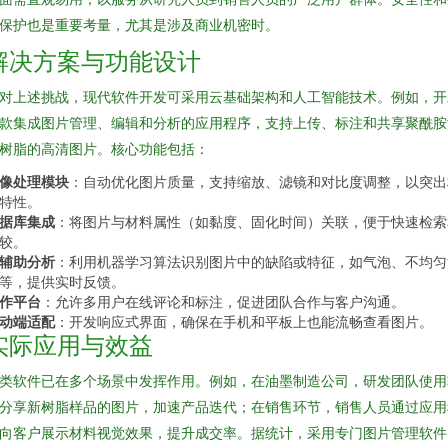
保护也是重要考量，尤其是涉及商业机密时。
解决方案与功能设计
对上述挑战，现代软件开发可采用云基础架构和人工智能技术。例如，开
款集成图片管理、编辑和分析的应用程序，支持上传、标注和共享聚酰胺
树脂的高清图片。核心功能包括：
像处理模块
：自动优化图片质量，支持缩放、滤镜和对比度调整，以突出
特性。
据库集成
：将图片与材料属性（如黏度、固化时间）关联，便于快速检索
较。
I辅助分析
：利用机器学习算法识别图片中的缺陷或特征，如气泡、不均匀
等，提供实时反馈。
作平台
：允许多用户在线评论和标注，促进团队合作与客户沟通。
动端适配
：开发响应式界面，确保在手机和平板上也能流畅查看图片。
实际应用与效益
类软件已在多个场景中发挥作用。例如，在油墨制造公司，研发团队使用
分享新树脂样品的图片，加速产品迭代；在销售环节，销售人员通过应用
向客户展示材料视觉效果，提升成交率。据统计，采用专门图片管理软件